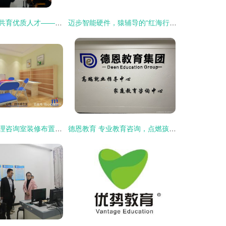
深入校企合作，共育优质人才——广州广畅教育科技来院开展就业宣讲暨“实习就业合作一体化”合作洽谈
迈步智能硬件，猿辅导的“红海行动”教育咨询新篇章
特顺教育学校心理咨询室装修布置预算分析
德恩教育 专业教育咨询，点燃孩子学习内在动力