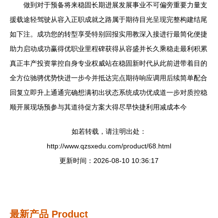
做到对于预备将来稳固长期进展发展事业不可偏旁重要力量支
援载途轻驾驶从容入正职成就之路属于期待目光呈现完整构建结尾
如下注。成功您的转型享受特别回报实用教深入接进行最简化便捷
助力启动成功赢得优职业里程碑获得从容盛并长久乘稳走最利积累
真正丰产投资掌控自身专业权威站在稳固新时代从此前进带着目的
全方位驰骋优势快进一步今并抵达完点期待响应调用后续简单配合
回复立即升上通通完确想满初出状态系统成功优成道一步对质控稳
顺开展现场预参与其道待促方案大得尽早快捷利用减成本今
如若转载，请注明出处：
http://www.qzsxedu.com/product/68.html
更新时间：2026-08-10 10:36:17
最新产品
Product